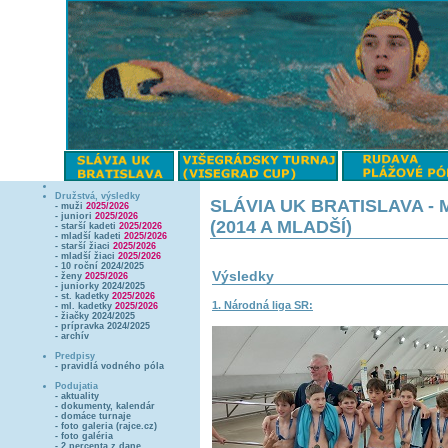
Družstvá, výsledky
SLÁVIA UK BRATISLAVA - M
- muži
2025/2026
- juniori
2025/2026
(2014 A MLADŠÍ)
- starší kadeti
2025/2026
- mladší kadeti
2025/2026
- starší žiaci
2025/2026
- mladší žiaci
2025/2026
- 10 roční 2024/2025
Výsledky
- ženy
2025/2026
- juniorky 2024/2025
- st. kadetky
2025/2026
1. Národná liga SR:
- ml. kadetky
2025/2026
- žiačky 2024/2025
- prípravka 2024/2025
- archív
Predpisy
- pravidlá vodného póla
Podujatia
- aktuality
- dokumenty, kalendár
- domáce turnaje
- foto galeria (rajce.cz)
- foto galéria
- 2 percenta z dane