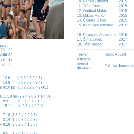
10.
Behan Ľubomír
2015
11.
Tréfa Ondrej
2015
12.
Ondrkal Matúš
2015
13.
Mikláš Marko
2015
14.
Čmelko Dávid
2015
15.
Kashlikov Iaroslav
2015
---
-------------------
-----
16.
Pilyugina Alexandra
2016
17.
Šima Jakub
2017
18.
Tóth Teodor
2017
esto:
:70
33
Tréner:
Radič Róbert
:106
24
Asistent:
129
12
Vedúci
152
3
Pažická Jeannett
družstva:
12:6
(4:1,5:2,1:2,2:1)
14:8
(5:0,3:0,3:4,3:4)
va
9:10 pp
(1:3,2:2,2:2,4:2-0:1)
va
11:10 pp
(2:2,4:2,0:2,1:1-4:3)
8:9
(0:3,0:2,7:2,1:2)
15:11
(4:2,5:4,4:2,2:3)
a
7:16
(1:5,2:4,2:2,2:5)
a
3:14
(1:6,0:3,0:2,2:3)
y
8:18
(2:5,2:7,4:1,0:5)
9:5
(1:2,4:1,4:0,0:2)