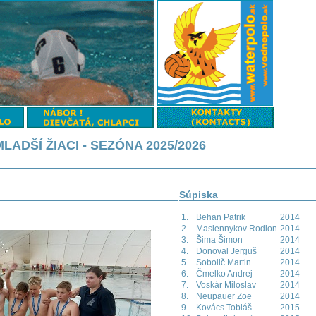
LADŠÍ ŽIACI - SEZÓNA 2025/2026
Súpiska
1.
Behan Patrik
2014
2.
Maslennykov Rodion
2014
3.
Šima Šimon
2014
4.
Donoval Jerguš
2014
5.
Sobolič Martin
2014
6.
Čmelko Andrej
2014
7.
Voskár Miloslav
2014
8.
Neupauer Zoe
2014
9.
Kovács Tobiáš
2015