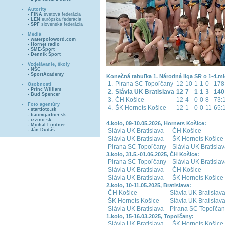
Autority
- FINA
svetová federácia
- LEN
európska federácia
- SPF
slovenská federácia
Médiá
- waterpoloword.com
- Hornet radio
- SME-Šport
- Denník Šport
Vzdelávanie, školy
- NŠC
- SportAcademy
Konečná tabuľka 1. Národná liga SR o 1-4.mi
1.
Pirana SC Topoľčany
12
10
1
1
0
178
Osobnosti
- Princ William
2.
Slávia UK Bratislava
12
7
1
1
3
140
- Bud Spencer
3.
ČH Košice
12
4
0
0
8
73:
Foto agentúry
4.
ŠK Hornets Košice
12
1
0
0
11
65:
- startfoto.sk
- baumgartner.sk
- izzino.sk
4.kolo, 09-10.05.2026, Hornets Košice:
- Michal Lindner
- Ján Dudáš
Slávia UK Bratislava
-
ČH Košice
Slávia UK Bratislava
-
ŠK Hornets Košice
Pirana SC Topoľčany
-
Slávia UK Bratisla
3.kolo, 31.5.-01.06.2025, ČH Košice:
Pirana SC Topoľčany
-
Slávia UK Bratisla
Slávia UK Bratislava
-
ČH Košice
Slávia UK Bratislava
-
ŠK Hornets Košice
2.kolo, 10-11.05.2025, Bratislava:
ČH Košice
-
Slávia UK Bratislav
ŠK Hornets Košice
-
Slávia UK Bratislav
Slávia UK Bratislava
-
Pirana SC Topoľčan
1.kolo, 15-16.03.2025, Topoľčany:
Slávia UK Bratislava
-
ŠK Hornets Košice