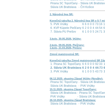
Pirana SC Topoľčany
-
Slávia UK Bratisla
Slávia UK Bratislava
-
ČH Košice
2. Národná liga SR:
Konečná tabuľka 2. Národná liga SR o 5-7 mi
5.
PVK Vrútky
6
6
0
0
0
73:16
1
6.
KVP Kúpele Piešťany
6
2
0
0
4
44:54
6
7.
Slávia PU Prešov
6
1
0
0
5
24:71
3
3.kolo, 30.05.2026, Vrútky:
2.kolo, 09.05.2026, Piešťany:
1.kolo, 21.03.2026, Prešov:
Zimné majstrovstvá SR:
Konečná tabuľka Zimné majstrovstvá SR Zá
1.
Pirana SC Topoľčany
6
6
0
0
0
92:33
2.
Slávia UK Bratislava
6
2
0
0
4
44:73
3.
PVK Vrútky
6
1
0
0
5
43:73
06.12.2025, skupina Západ Vrútky (Nováky):
Pirana SC Topoľčany
-
Slávia UK Bratisla
Slávia UK Bratislava
-
PVK Vrútky
15.11.2025, skupina Západ Topoľčany:
Slávia UK Bratislava
-
Pirana SC Topoľčan
PVK Vrútky
-
Slávia UK Bratislav
26.10.2025, skupina Západ Bratislava:
Slávia UK Bratislava
-
PVK Vrútky