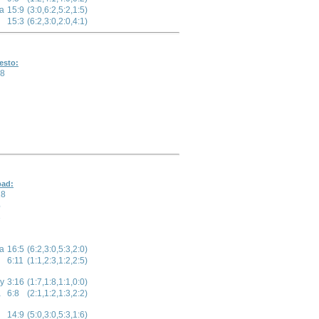
va
15:9
(3:0,6:2,5:2,1:5)
15:3
(6:2,3:0,2:0,4:1)
esto:
8
pad:
18
6
3
va
16:5
(6:2,3:0,5:3,2:0)
6:11
(1:1,2:3,1:2,2:5)
y
3:16
(1:7,1:8,1:1,0:0)
a
6:8
(2:1,1:2,1:3,2:2)
14:9
(5:0,3:0,5:3,1:6)