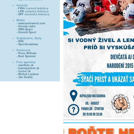
Autority
- FINA
svetová federácia
- LEN
európska federácia
- SPF
slovenská federácia
Médiá
- waterpoloword.com
- Hornet radio
- SME-Šport
- Denník Šport
Vzdelávanie, školy
- NŠC
- SportAcademy
Osobnosti
- Princ William
- Bud Spencer
Foto agentúry
- startfoto.sk
- baumgartner.sk
- izzino.sk
- Michal Lindner
- Ján Dudáš