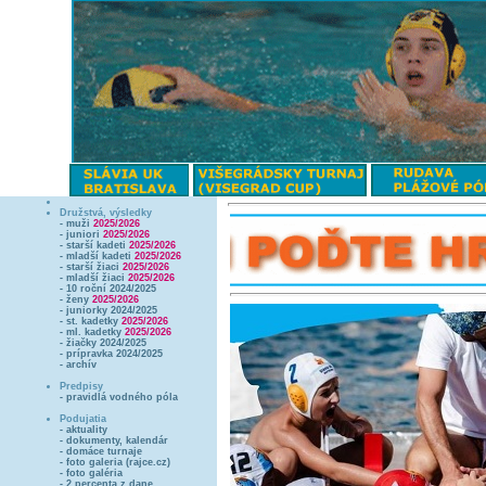
Družstvá, výsledky
- muži
2025/2026
- juniori
2025/2026
- starší kadeti
2025/2026
- mladší kadeti
2025/2026
- starší žiaci
2025/2026
- mladší žiaci
2025/2026
- 10 roční 2024/2025
- ženy
2025/2026
- juniorky 2024/2025
- st. kadetky
2025/2026
- ml. kadetky
2025/2026
- žiačky 2024/2025
- prípravka 2024/2025
- archív
Predpisy
- pravidlá vodného póla
Podujatia
- aktuality
- dokumenty, kalendár
- domáce turnaje
- foto galeria (rajce.cz)
- foto galéria
- 2 percenta z dane